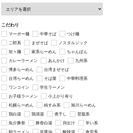
こだわり
マーボー麺
中華そば
つけ麺
二郎系
まぜそば
ノスタルジック
坦々麺
家系らーめん
ちゃんぽん
カレーラーメン
あんかけ
九州系
博多らーめん
台湾まぜそば
台湾らーめん
そば屋
中華料理系
ワンコイン
学生ラーメン
お子様ラーメン
小上がり有り
札幌らーめん
純すみ系
旭川らーめん
鶏白湯
鶏清湯
煮干し
背脂系
魚介豚骨
豚骨白湯
貝出汁
辛い系
朝ラーメン
辛醤油
酸辣湯
食堂系