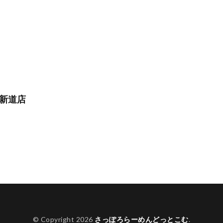
 新道店
© Copyright 2026
さっぽろらーめんどっとこむ
.