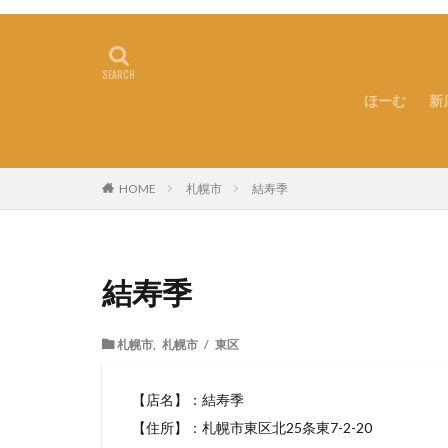
ほーむ
新
札幌市
結寿季
HOME
結寿季
札幌市
,
札幌市 / 東区
【店名】：結寿季
【住所】：札幌市東区北25条東7-2-20