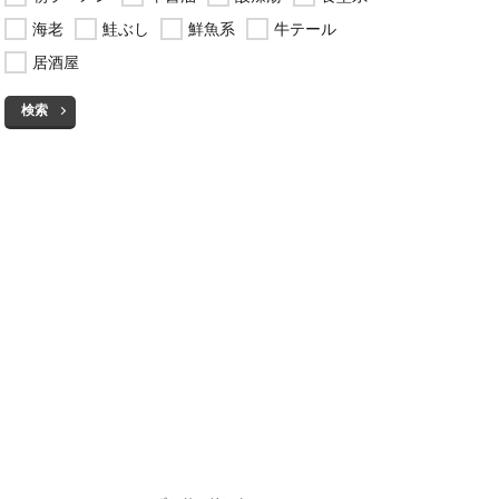
海老
鮭ぶし
鮮魚系
牛テール
居酒屋
検索