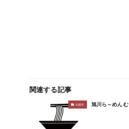
関連する記事
旭川ら～めん 
札幌市