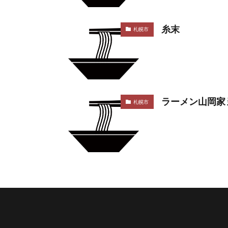
糸末
札幌市
ラーメン山岡家
札幌市