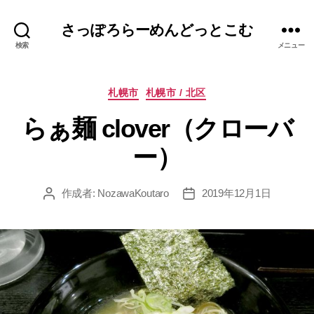
さっぽろらーめんどっとこむ
検索
メニュー
カ
札幌市
札幌市 / 北区
テ
らぁ麺 clover（クローバ
ゴ
リ
ー）
ー
作成者:
NozawaKoutaro
2019年12月1日
投
投
稿
稿
者
日