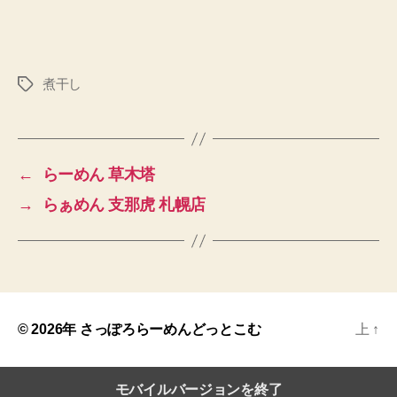
煮干し
タ
グ
←
らーめん 草木塔
→
らぁめん 支那虎 札幌店
© 2026年
さっぽろらーめんどっとこむ
上
↑
モバイルバージョンを終了