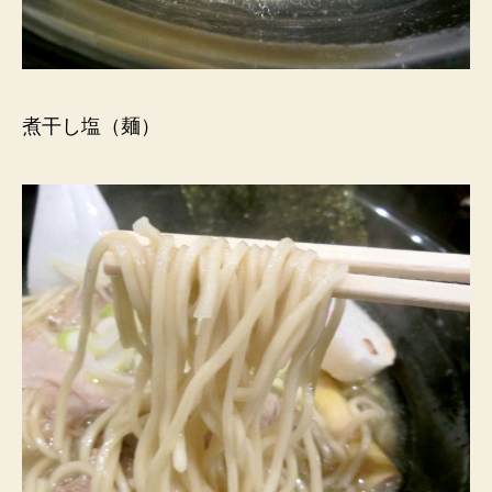
煮干し塩（麺）