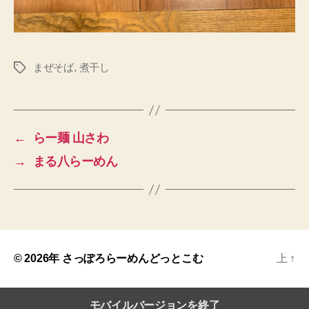
まぜそば
,
煮干し
タ
グ
←
らー麺 山さわ
→
まる八らーめん
© 2026年
さっぽろらーめんどっとこむ
上
↑
モバイルバージョンを終了