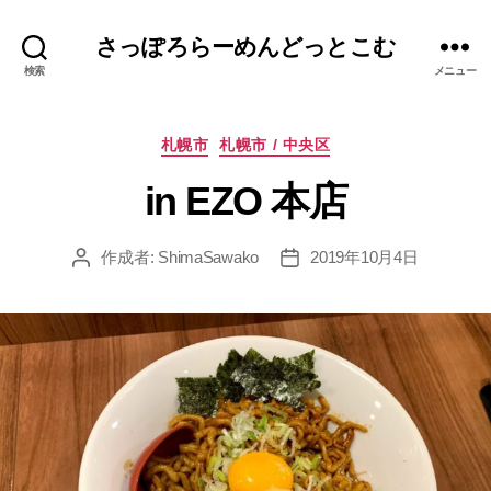
さっぽろらーめんどっとこむ
検索
メニュー
カ
札幌市
札幌市 / 中央区
テ
in EZO 本店
ゴ
リ
ー
作成者:
ShimaSawako
2019年10月4日
投
投
稿
稿
者
日