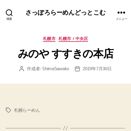
さっぽろらーめんどっとこむ
検索
メニュー
カ
札幌市
札幌市 / 中央区
テ
みのや すすきの本店
ゴ
リ
ー
作成者:
ShimaSawako
2019年7月30日
投
投
稿
稿
者
日
札幌らーめん
タ
グ