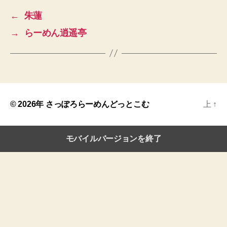
←
朱蓮
→
らーめん逍遥亭
© 2026年
さっぽろらーめんどっとこむ
上
↑
モバイルバージョンを終了