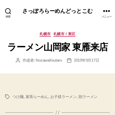
さっぽろらーめんどっとこむ
検索
メニュー
カ
札幌市
札幌市 / 東区
テ
ラーメン山岡家 東雁来店
ゴ
リ
ー
作成者:
NozawaKoutaro
2019年9月17日
投
投
稿
稿
者
日
つけ麺
,
家系らーめん
,
お子様ラーメン
,
朝ラーメン
タ
グ