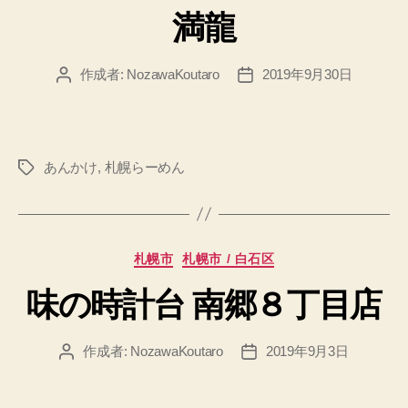
満龍
ゴ
リ
ー
作成者:
NozawaKoutaro
2019年9月30日
投
投
稿
稿
者
日
あんかけ
,
札幌らーめん
タ
グ
カ
札幌市
札幌市 / 白石区
テ
味の時計台 南郷８丁目店
ゴ
リ
ー
作成者:
NozawaKoutaro
2019年9月3日
投
投
稿
稿
者
日