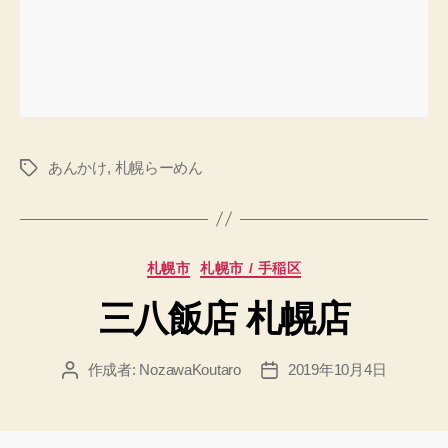
あんかけ
,
札幌らーめん
タ
グ
カ
札幌市
札幌市 / 手稲区
テ
三八飯店 札幌店
ゴ
リ
ー
作成者:
NozawaKoutaro
2019年10月4日
投
投
稿
稿
者
日