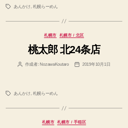
あんかけ
,
札幌らーめん
タ
グ
カ
札幌市
札幌市 / 北区
テ
桃太郎 北24条店
ゴ
リ
ー
作成者:
NozawaKoutaro
2019年10月1日
投
投
稿
稿
者
日
あんかけ
,
札幌らーめん
タ
グ
カ
札幌市
札幌市 / 手稲区
テ