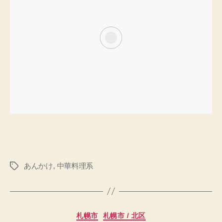
あんかけ
,
中華料理系
タ
グ
カ
札幌市
札幌市 / 北区