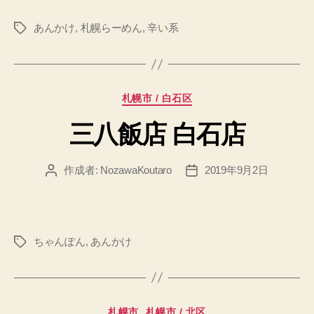
あんかけ
,
札幌らーめん
,
辛い系
タ
グ
カ
札幌市 / 白石区
テ
三八飯店 白石店
ゴ
リ
ー
作成者:
NozawaKoutaro
2019年9月2日
投
投
稿
稿
者
日
ちゃんぽん
,
あんかけ
タ
グ
カ
札幌市
札幌市 / 北区