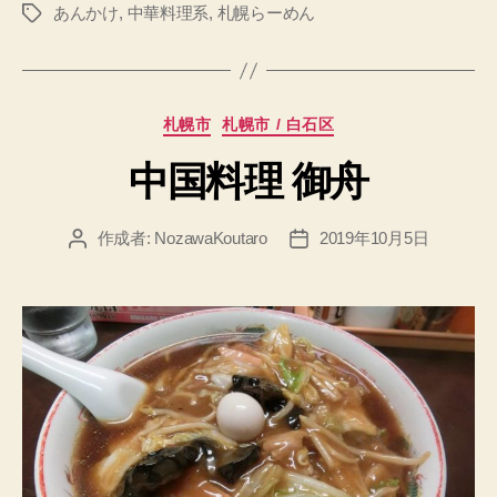
あんかけ
,
中華料理系
,
札幌らーめん
タ
グ
カ
札幌市
札幌市 / 白石区
テ
中国料理 御舟
ゴ
リ
ー
作成者:
NozawaKoutaro
2019年10月5日
投
投
稿
稿
者
日