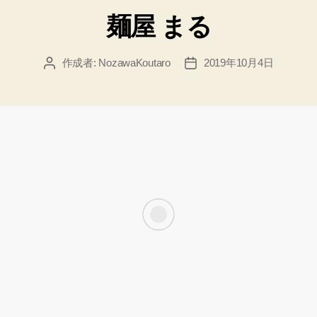
テ
麺屋 まる
ゴ
リ
ー
作成者:
NozawaKoutaro
2019年10月4日
投
投
稿
稿
者
日