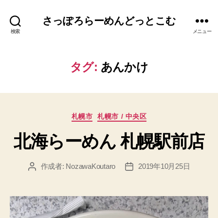
さっぽろらーめんどっとこむ
検索
メニュー
タグ:
あんかけ
カ
札幌市
札幌市 / 中央区
テ
北海らーめん 札幌駅前店
ゴ
リ
ー
作成者:
NozawaKoutaro
2019年10月25日
投
投
稿
稿
者
日