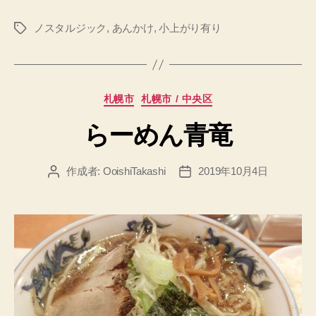
ノスタルジック
,
あんかけ
,
小上がり有り
タ
グ
カ
札幌市
札幌市 / 中央区
テ
らーめん青竜
ゴ
リ
ー
作成者:
OoishiTakashi
2019年10月4日
投
投
稿
稿
者
日