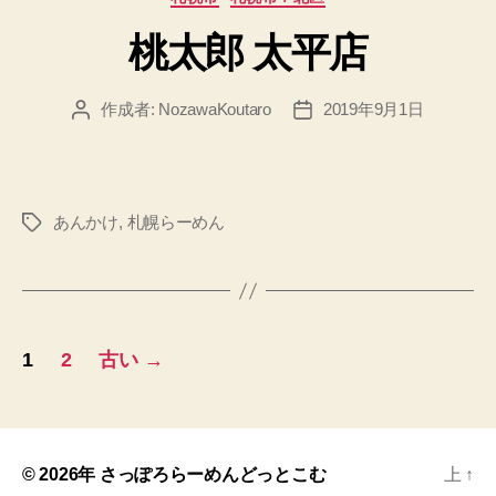
テ
桃太郎 太平店
ゴ
リ
ー
作成者:
NozawaKoutaro
2019年9月1日
投
投
稿
稿
者
日
あんかけ
,
札幌らーめん
タ
グ
投
1
2
古い
→
稿
ナ
ビ
© 2026年
さっぽろらーめんどっとこむ
上
↑