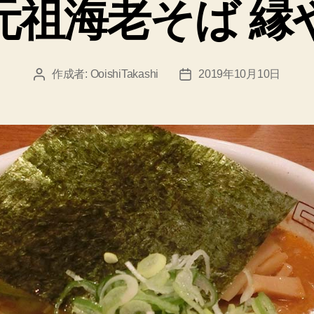
元祖海老そば 縁
リ
ー
作成者:
OoishiTakashi
2019年10月10日
投
投
稿
稿
者
日